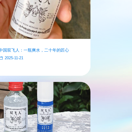
中国双飞人：一瓶爽水，二十年的匠心
2025-11-21