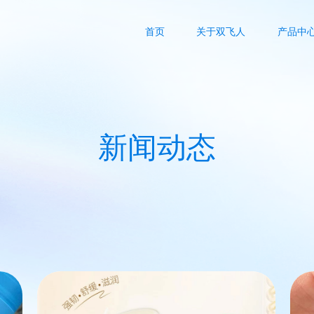
首页
关于双飞人
产品中
新闻动态