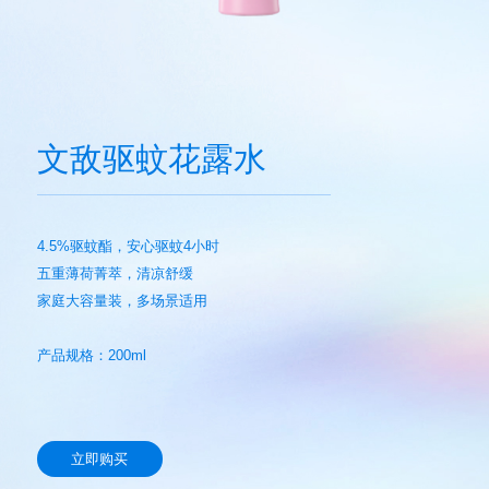
文敌驱蚊花露水
4.5%
驱蚊酯，安心驱蚊4小时
五重薄荷菁萃，清凉舒缓
家庭大容量装，多场景适用
产品规格：200ml
立即购买