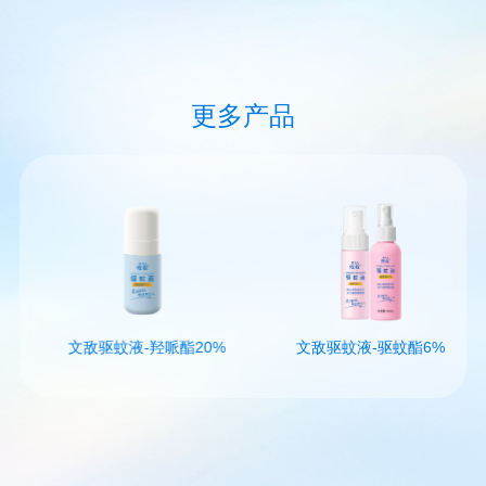
更多产品
文敌驱蚊液-羟哌酯20%
文敌驱蚊液-驱蚊酯6%