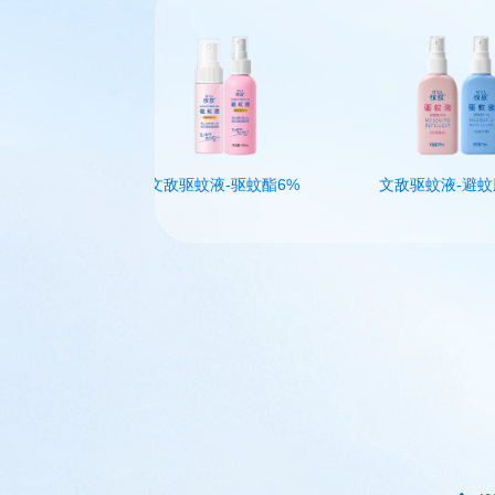
0%
文敌驱蚊液-驱蚊酯6%
文敌驱蚊液-避蚊胺10%