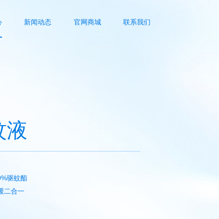
心
新闻动态
官网商城
联系我们
蚊液
0%
驱蚊酯
缓二合一