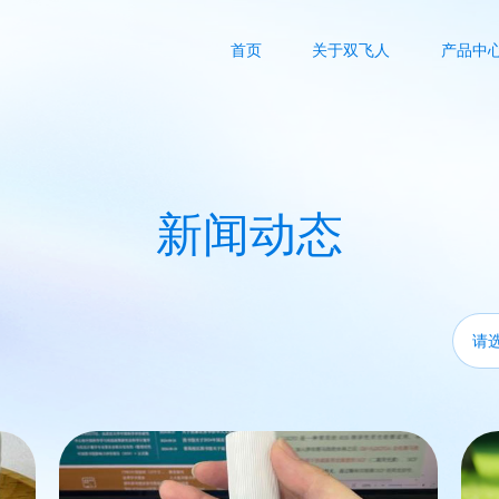
首页
关于双飞人
产品中
新闻动态
请