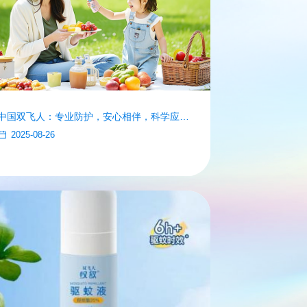
中国双飞人：专业防护，安心相伴，科学应对
蚊媒传播风险
2025-08-26