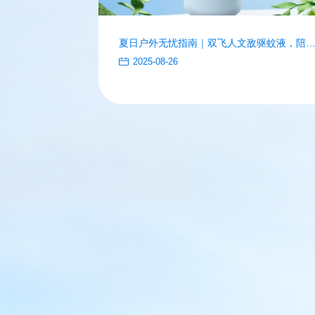
夏日户外无忧指南｜双飞人文敌驱蚊液，陪
畅玩每一刻！
2025-08-26