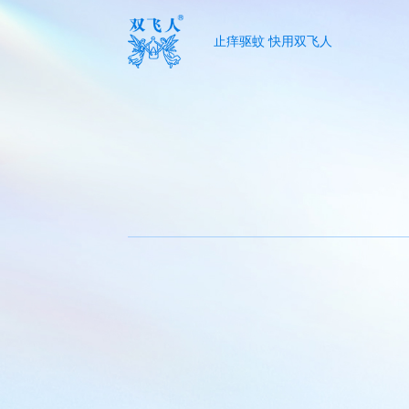
止痒驱蚊 快用双飞人